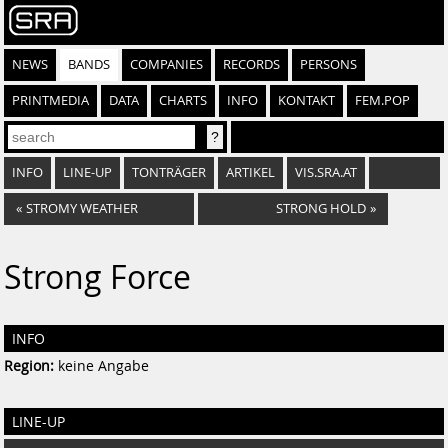
NEWS
BANDS
COMPANIES
RECORDS
PERSONS
PRINTMEDIA
DATA
CHARTS
INFO
KONTAKT
FEM.POP
INFO
LINE-UP
TONTRÄGER
ARTIKEL
VIS.SRA.AT
«
STROMY WEATHER
STRONG HOLD
»
Strong Force
INFO
Region:
keine Angabe
LINE-UP