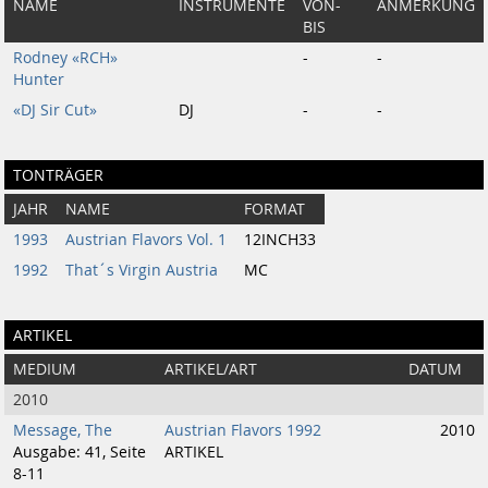
NAME
INSTRUMENTE
VON-
ANMERKUNG
BIS
Rodney «RCH»
-
-
Hunter
«DJ Sir Cut»
DJ
-
-
TONTRÄGER
JAHR
NAME
FORMAT
1993
Austrian Flavors Vol. 1
12INCH33
1992
That´s Virgin Austria
MC
ARTIKEL
MEDIUM
ARTIKEL/ART
DATUM
2010
Message, The
Austrian Flavors 1992
2010
Ausgabe: 41, Seite
ARTIKEL
8-11