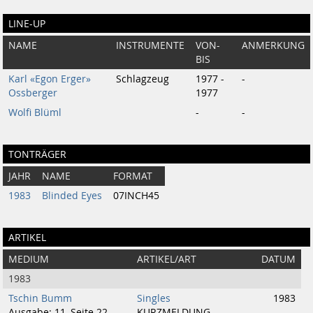
LINE-UP
NAME
INSTRUMENTE
VON-
ANMERKUNG
BIS
Karl «Egon Erger»
Schlagzeug
1977 -
-
Ossberger
1977
Wolfi Blüml
-
-
TONTRÄGER
JAHR
NAME
FORMAT
1983
Blinded Eyes
07INCH45
ARTIKEL
MEDIUM
ARTIKEL/ART
DATUM
1983
Tschin Bumm
Singles
1983
Ausgabe: 11, Seite 22
KURZMELDUNG