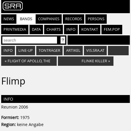
NEWS
BANDS
COMPANIES
RECORDS
PERSONS
PRINTMEDIA
DATA
CHARTS
INFO
KONTAKT
FEM.POP
INFO
LINE-UP
TONTRÄGER
ARTIKEL
VIS.SRA.AT
«
FLIGHT OF APOLLO, THE
FLINKE KILLER
»
Flimp
INFO
Reunion 2006
Formiert:
1975
Region:
keine Angabe