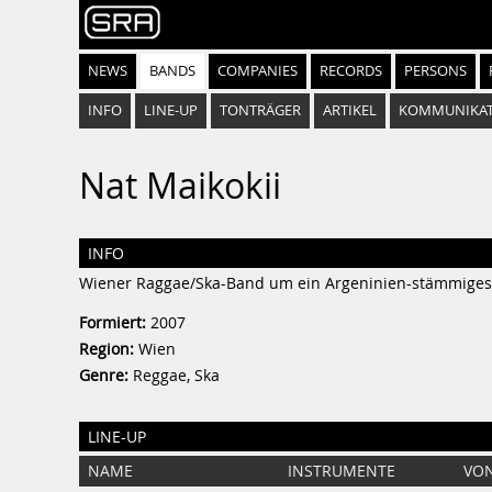
NEWS
BANDS
COMPANIES
RECORDS
PERSONS
INFO
LINE-UP
TONTRÄGER
ARTIKEL
KOMMUNIKA
Nat Maikokii
INFO
Wiener Raggae/Ska-Band um ein Argeninien-stämmiges
Formiert:
2007
Region:
Wien
Genre:
Reggae, Ska
LINE-UP
NAME
INSTRUMENTE
VON