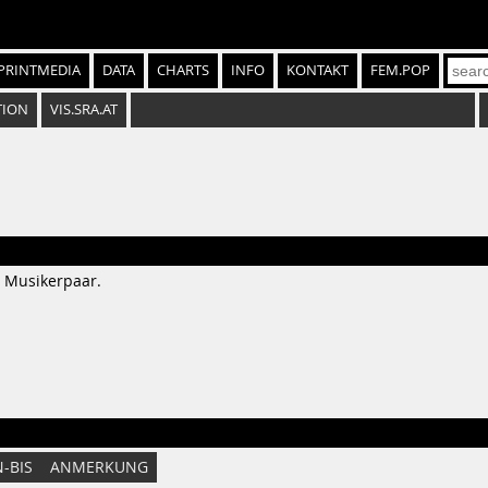
PRINTMEDIA
DATA
CHARTS
INFO
KONTAKT
FEM.POP
TION
VIS.SRA.AT
 Musikerpaar.
-BIS
ANMERKUNG