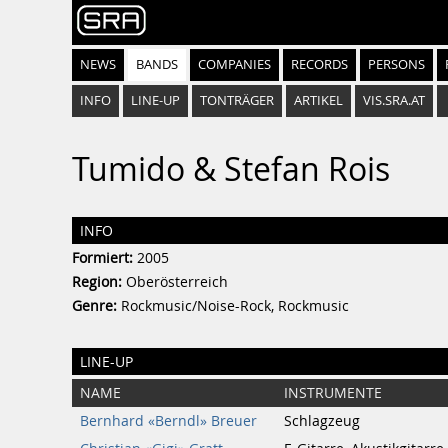
NEWS
BANDS
COMPANIES
RECORDS
PERSONS
INFO
LINE-UP
TONTRÄGER
ARTIKEL
VIS.SRA.AT
Tumido & Stefan Rois
INFO
Formiert:
2005
Region:
Oberösterreich
Genre:
Rockmusic/Noise-Rock, Rockmusic
LINE-UP
NAME
INSTRUMENTE
Bernhard «Berndl» Breuer
Schlagzeug