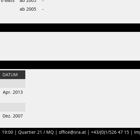
, E-Bass
ab 2005
-
ab 2005
-
DATUM
Apr. 2013
Dez. 2007
- 19:00 |
Quartier 21 / MQ
|
office@sra.at
|
+43/(0)1/526 47 15
|
Im