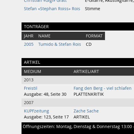
Christian «Gigi» Gratt
E-Gitarre, Akustikgitarre
Stefan «Stephan Roiss» Rois
Stimme
TONTRÄGER
JAHR
NAME
FORMAT
2005
Tumido & Stefan Rois
CD
ARTIKEL
MEDIUM
ARTIKEL/ART
2013
Freistil
Fang den Berg - viel schlafen
Ausgabe: 48, Seite 30
PLATTENKRITIK
2007
KUPFzeitung
Zache Sache
Ausgabe: 123, Seite 17
ARTIKEL
Öffnungszeiten: Montag, Dienstag & Donnerstag 13:00 