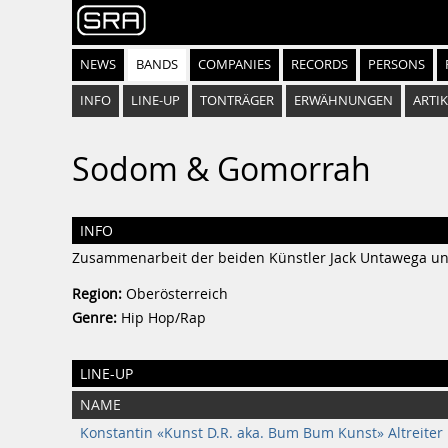
NEWS
BANDS
COMPANIES
RECORDS
PERSONS
INFO
LINE-UP
TONTRÄGER
ERWÄHNUNGEN
ARTIK
Sodom & Gomorrah
INFO
Zusammenarbeit der beiden Künstler Jack Untawega 
Region:
Oberösterreich
Genre:
Hip Hop/Rap
LINE-UP
NAME
Konstantin «Kunst D.R. aka. Bum Bum Kunst» Altreiter