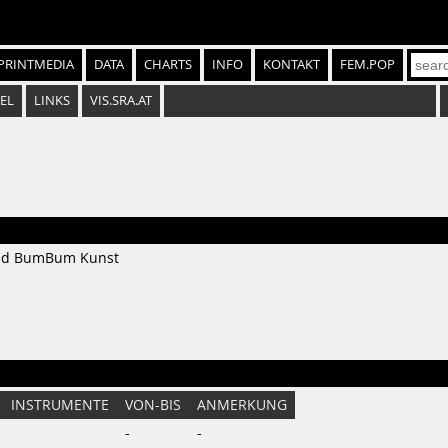
PRINTMEDIA
DATA
CHARTS
INFO
KONTAKT
FEM.POP
EL
LINKS
VIS.SRA.AT
und BumBum Kunst
INSTRUMENTE
VON-BIS
ANMERKUNG
-
-