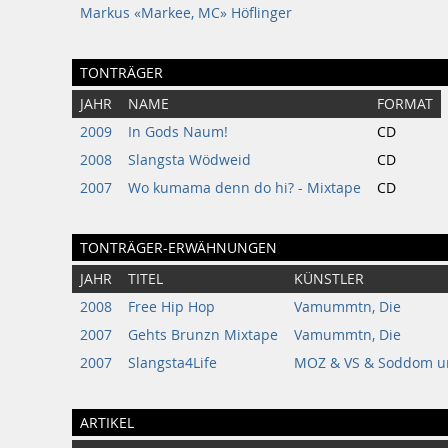
Markus «Markee, MC» Höflinger
TONTRÄGER
JAHR
NAME
FORMAT
2009
In Gods Naum!
CD
2008
Slangsta Wödweid
CD
2007
Wo kumama denn do hi? - Mixtape
CD
TONTRÄGER-ERWÄHNUNGEN
JAHR
TITEL
KÜNSTLER
2008
Free Hip Hop
Vamummtn, Die
2007
Gehts Brunzn Mixtape
Vamummtn, Die
2007
Slangsta4Life
MOZ & VS & Soddom u
ARTIKEL