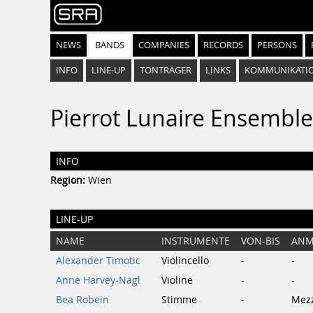
NEWS
BANDS
COMPANIES
RECORDS
PERSONS
INFO
LINE-UP
TONTRÄGER
LINKS
KOMMUNIKATI
Pierrot Lunaire Ensembl
INFO
Region:
Wien
LINE-UP
NAME
INSTRUMENTE
VON-BIS
ANM
Alexander Timotic
Violincello
-
-
Anne Harvey-Nagl
Violine
-
-
Bea Robein
Stimme
-
Mez