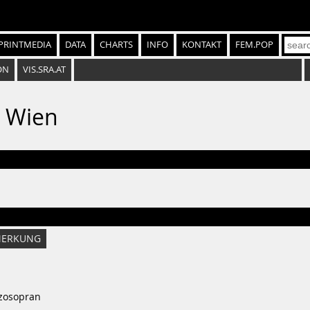
PRINTMEDIA
DATA
CHARTS
INFO
KONTAKT
FEM.POP
ON
VIS.SRA.AT
e Wien
ERKUNG
zosopran