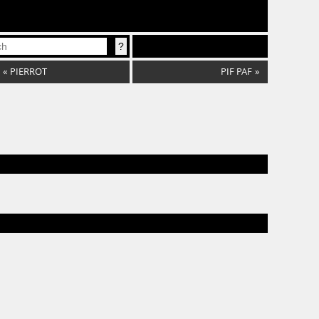
«
PIERROT
PIF PAF
»