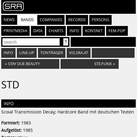
NEWS
BANDS
COMPANIES
RECORDS
PERSONS
PRINTMEDIA
DATA
CHARTS
INFO
KONTAKT
FEM.POP
INFO
LINE-UP
TONTRÄGER
VIS.SRA.AT
«
STAY DUE BEAUTY
STE:FUNK
»
STD
INFO
Scoial Transmission Decay; Hardcore Band mit deutschen Texten
Formiert:
1983
Aufgelöst:
1985