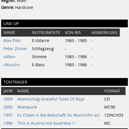
Region:
Wien
Genre:
Hardcore
LINE-UP
NAME
INSTRUMENTE
VON-BIS
ANMERKUNG
Alex Piko
E-Gitarre
1983 - 1985
-
Peter Zinner
Schlagzeug
-
-
«Alko»
Stimme
1983 - 1986
-
«Nusch»
E-Bass
1983 - 1986
-
TONTRÄGER
JAHR
NAME
FORMAT
2009
Atomschlag-Graceful Taste Of Rays
CD
2000
Wienpunk
MC90
1997
Es Chaos is die Botschaft! Es Wurschtln es!
12INCH33
1986
This is Austria not Australia ! !
MC