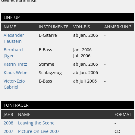
Genre:
Rockmusic
LINE-UP
NAME
INSTRUMENTE
VON-BIS
ANMERKUNG
Alexander
E-Gitarre
ab Jan. 2006
-
Haustein
Bernhard
E-Bass
Jan. 2006 -
-
Jäger
Juli 2006
Katrin Tratz
Stimme
ab Jan. 2006
-
Klaus Weber
Schlagzeug
ab Jan. 2006
-
Victor-Ezio
E-Bass
ab Juli 2006
-
Gabriel
TONTRÄGER
JAHR
NAME
FORMAT
2008
Leaving the Scene
-
2007
Picture On Live 2007
CD