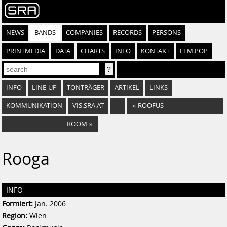
NEWS
BANDS
COMPANIES
RECORDS
PERSONS
PRINTMEDIA
DATA
CHARTS
INFO
KONTAKT
FEM.POP
INFO
LINE-UP
TONTRÄGER
ARTIKEL
LINKS
KOMMUNIKATION
VIS.SRA.AT
«
ROOFUS
ROOM
»
Rooga
INFO
Formiert:
Jan. 2006
Region:
Wien