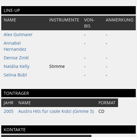
LINE-UP
NAME
INSTRUMENTE
VON-
ANMERKUNG
BIS
Alex Gutmaier
-
-
Annabel
-
-
Hernandez
Denise Zinkl
-
-
Natália Kelly
Stimme
-
-
Selina Bübl
-
-
TONTRÄGER
JAHR
NAME
FORMAT
2005
Austro Hits für coole Kids! (Gimme 5)
CD
KONTAKTE