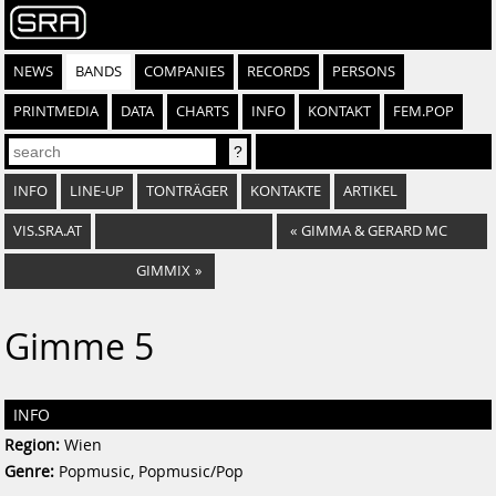
NEWS
BANDS
COMPANIES
RECORDS
PERSONS
PRINTMEDIA
DATA
CHARTS
INFO
KONTAKT
FEM.POP
INFO
LINE-UP
TONTRÄGER
KONTAKTE
ARTIKEL
VIS.SRA.AT
«
GIMMA & GERARD MC
GIMMIX
»
Gimme 5
INFO
Region:
Wien
Genre:
Popmusic, Popmusic/Pop