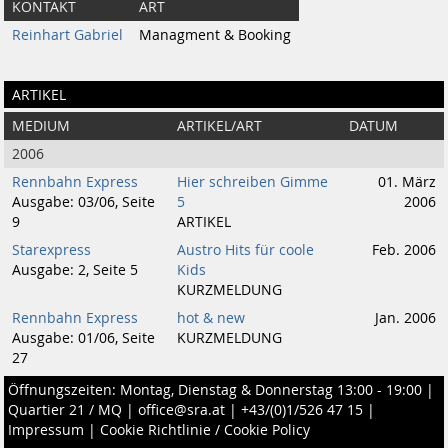
KONTAKT
ART
Reinhart Gabriel
Managment & Booking
ARTIKEL
MEDIUM
ARTIKEL/ART
DATUM
2006
Rennbahn Express
Hier schreiben Gimme
01. März
Ausgabe: 03/06, Seite
5
2006
9
ARTIKEL
Starexpress
Austro Hits für coole
Feb. 2006
Ausgabe: 2, Seite 5
Kids
KURZMELDUNG
Rennbahn Express
hot & new
Jan. 2006
Ausgabe: 01/06, Seite
KURZMELDUNG
27
Öffnungszeiten: Montag, Dienstag & Donnerstag 13:00 - 19:00 |
Quartier 21 / MQ
|
office@sra.at
|
+43/(0)1/526 47 15
|
Impressum
|
Cookie Richtlinie / Cookie Policy