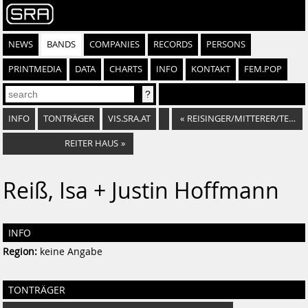
NEWS
BANDS
COMPANIES
RECORDS
PERSONS
PRINTMEDIA
DATA
CHARTS
INFO
KONTAKT
FEM.POP
INFO
TONTRÄGER
VIS.SRA.AT
«
REISINGER/MITTERER/TERENZI
REITER HAUS
»
Reiß, Isa + Justin Hoffmann
INFO
Region:
keine Angabe
TONTRÄGER