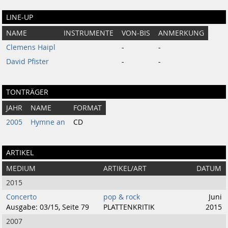
LINE-UP
NAME
INSTRUMENTE
VON-BIS
ANMERKUNG
Clemens Haipl
-
-
David Pfister
-
-
TONTRÄGER
JAHR
NAME
FORMAT
2005
Hymne an
CD
ARTIKEL
MEDIUM
ARTIKEL/ART
DATUM
2015
Concerto
pop & rock
Juni
Ausgabe: 03/15, Seite 79
PLATTENKRITIK
2015
2007