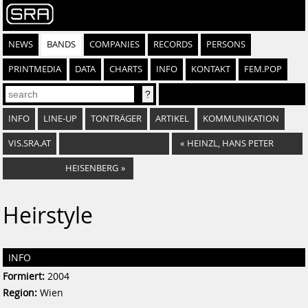
NEWS
BANDS
COMPANIES
RECORDS
PERSONS
PRINTMEDIA
DATA
CHARTS
INFO
KONTAKT
FEM.POP
INFO
LINE-UP
TONTRÄGER
ARTIKEL
KOMMUNIKATION
VIS.SRA.AT
«
HEINZL, HANS PETER
HEISENBERG
»
Heirstyle
INFO
Formiert:
2004
Region:
Wien