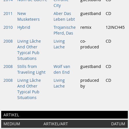
City
2011
New
Aber Das
guestband
CD
Musketeers
Leben Lebt
2010
Hybrid
Trojanische
remix
12INCH45
Pferd, Das
2008
Living Lâche
Living
co-
CD
And Other
Lache
produced
Typical Pub
Situations
2008
Stills from
Wolf van
guestband
CD
Traveling Light
den End
2008
Living Lâche
Living
produced
CD
And Other
Lache
by
Typical Pub
Situations
ARTIKEL
MEDIUM
ARTIKEL/ART
DATUM