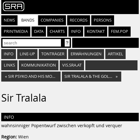
NEWS
BANDS
COMPANIES
RECORDS
PERSONS
PRINTMEDIA
DATA
CHARTS
INFO
KONTAKT
FEM.POP
INFO
LINE-UP
TONTRÄGER
ERWÄHNUNGEN
ARTIKEL
LINKS
KOMMUNIKATION
VIS.SRA.AT
«
SIR PSYKO AND HIS MONSTERS
SIR TRALALA & THE GOLDEN GLANDERS
»
Sir Tralala
INFO
wahnsinniger Popentwurf zwischen verkopft und verquer
Region:
Wien