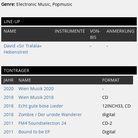
Genre:
Electronic Music, Popmusic
LINE-UP
NAME
INSTRUMENTE
VON-
ANMERKUNG
BIS
David «Sir Tralala»
-
-
Hebenstreit
TONTRÄGER
JAHR
NAME
FORMAT
2020
Wien Musik 2020
-
2018
Wien Musik 2018
CD
2018
Echt gute böse Lieder
12INCH33, CD
2018
Zombie / Der uroide Wanderer
digital
2011
FM4 Soundselection 24
CD-2
2011
Bound to be EP
Digital