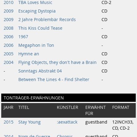
2010
TBA Loves Music
CD-2
2009
Escaping Dystopia
CD
2009
2 Jahre Problembär Records
CD
2008
This Kiss Could Tease
-
2006
1967
CD
2006
Megaphon in Ton
-
2005
Hymne an
CD
2004
Flying Objects, they don't have a Brain
CD
-
Sonntags Abstrakt 04
CD
-
Between The Lines 4 - Find Shelter
-
TONTRÄGER-ERWÄHNUNGEN
JAHR
TITEL
KÜNSTLER
ERWÄHNT
FORMAT
FÜR
2015
Stay Young
:aexattack
guestband
12INCH33,
CD, CD-2
2014
Nom de Guerre
Chronic
guestband
CD