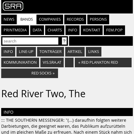
NEWS
BANDS
COMPANIES
RECORDS
PERSONS
PRINTMEDIA
DATA
CHARTS
INFO
KONTAKT
FEM.POP
INFO
LINE-UP
TONTRÄGER
ARTIKEL
LINKS
KOMMUNIKATION
VIS.SRA.AT
«
RED PLANKTON RED
RED SOCKS
»
Red River Two, The
INFO
::: THE SOUTHERN MESSENGER: "(...) daraufhin folgten weitere
Darbietungen, die geeignet waren, das Publikum aufzurütteln
und im gleichen Maße zu erfreuen. Nach einem Stück nahm sich