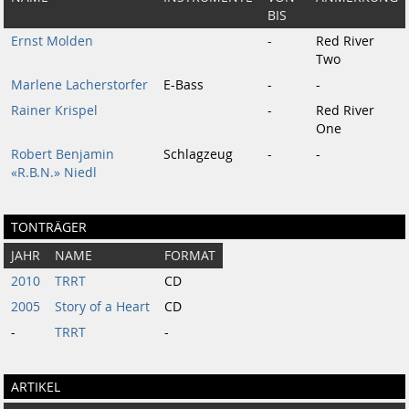
BIS
Ernst Molden
-
Red River
Two
Marlene Lacherstorfer
E-Bass
-
-
Rainer Krispel
-
Red River
One
Robert Benjamin
Schlagzeug
-
-
«R.B.N.» Niedl
TONTRÄGER
JAHR
NAME
FORMAT
2010
TRRT
CD
2005
Story of a Heart
CD
-
TRRT
-
ARTIKEL