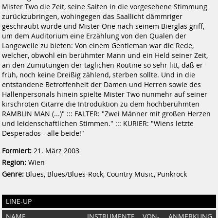
Mister Two die Zeit, seine Saiten in die vorgesehene Stimmung
zurückzubringen, wohingegen das Saallicht dämmriger
geschraubt wurde und Mister One nach seinem Bierglas griff,
um dem Auditorium eine Erzählung von den Qualen der
Langeweile zu bieten: Von einem Gentleman war die Rede,
welcher, obwohl ein berühmter Mann und ein Held seiner Zeit,
an den Zumutungen der täglichen Routine so sehr litt, daß er
früh, noch keine Dreißig zählend, sterben sollte. Und in die
entstandene Betroffenheit der Damen und Herren sowie des
Hallenpersonals hinein spielte Mister Two nunmehr auf seiner
kirschroten Gitarre die Introduktion zu dem hochberühmten
RAMBLIN MAN (...)" ::: FALTER: "Zwei Männer mit großen Herzen
und leidenschaftlichen Stimmen." ::: KURIER: "Wiens letzte
Desperados - alle beide!"
Formiert:
21. März 2003
Region:
Wien
Genre:
Blues, Blues/Blues-Rock, Country Music, Punkrock
LINE-UP
NAME
INSTRUMENTE
VON-
ANMERKUNG