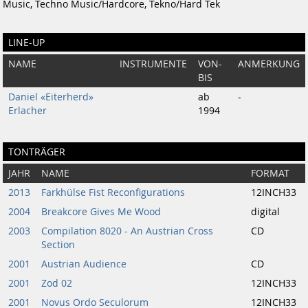
Music, Techno Music/Hardcore, Tekno/Hard Tek
LINE-UP
NAME
INSTRUMENTE
VON-
ANMERKUNG
BIS
Daniel «Eiterherd»
ab
-
Erlacher
1994
TONTRÄGER
JAHR
NAME
FORMAT
2013
Farkhülse Fist Reconfigurations
12INCH33
2004
Breakcore Gives Me Wood
digital
2003
Compilation 8020 - An Austrian Cross
CD
Section
2001
Austrian Audience
CD
2001
Zod 02
12INCH33
2001
Novus Ordo Seculorum
12INCH33