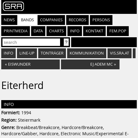
NEWS
BANDS
COMPANIES
RECORDS
PERSONS
PRINTMEDIA
DATA
CHARTS
INFO
KONTAKT
FEM.POP
INFO
LINE-UP
TONTRÄGER
KOMMUNIKATION
VIS.SRA.AT
«
EISWUNDER
EJ ADEM MC
»
Eiterherd
INFO
Formiert:
1994
Region:
Steiermark
Genre:
Breakbeat/Breakcore, Hardcore/Breakcore,
Hardcore/Gabber, Hardcore, Electronic Music/Experimental E-