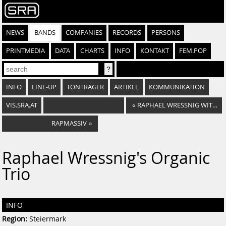
NEWS
BANDS
COMPANIES
RECORDS
PERSONS
PRINTMEDIA
DATA
CHARTS
INFO
KONTAKT
FEM.POP
INFO
LINE-UP
TONTRÄGER
ARTIKEL
KOMMUNIKATION
VIS.SRA.AT
«
RAPHAEL WRESSNIG WITH ALEX SCHULTZ & JAMES GADSON
RAPMASSIV
»
Raphael Wressnig's Organic
Trio
INFO
Region:
Steiermark