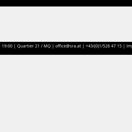
- 19:00 |
Quartier 21 / MQ
|
office@sra.at
|
+43/(0)1/526 47 15
|
Im