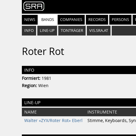
NEWS
BANDS
COMPANIES
RECORDS
PERSONS
INFO
LINE-UP
TONTRÄGER
VIS.SRA.AT
Roter Rot
INFO
Formiert:
1981
Region:
Wien
LINE-UP
NAME
INSTRUMENTE
Walter «ZYX/Roter Rot» Eberl
Stimme, Keyboards, Syn