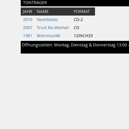
TONTRÄGER
JAHR
NAME
FORMAT
2010
Neonbeats
CD-2
2007
Trust No Woman
CD
1981
Wienmusikk
12INCH33
Öffnungszeiten: Montag, Dienstag & Donnerstag 13:00 