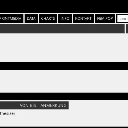
PRINTMEDIA
DATA
CHARTS
INFO
KONTAKT
FEM.POP
VON-BIS
ANMERKUNG
thesizer
-
-