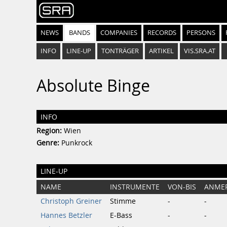
NEWS
BANDS
COMPANIES
RECORDS
PERSONS
INFO
LINE-UP
TONTRÄGER
ARTIKEL
VIS.SRA.AT
Absolute Binge
INFO
Region:
Wien
Genre:
Punkrock
LINE-UP
NAME
INSTRUMENTE
VON-BIS
ANME
Christoph Greiner
Stimme
-
-
Hannes Betzler
E-Bass
-
-