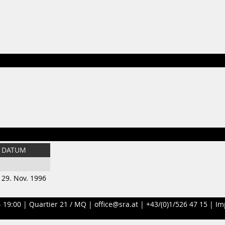
DATUM
29. Nov. 1996
- 19:00 |
Quartier 21 / MQ
|
office@sra.at
|
+43/(0)1/526 47 15
|
Im