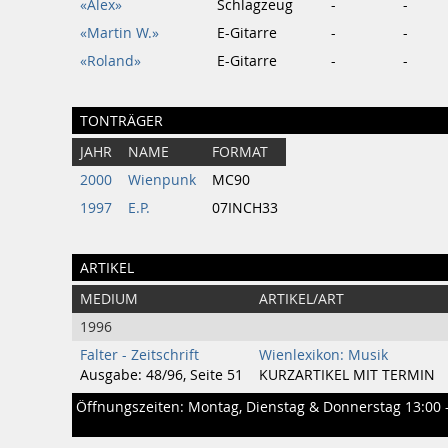
«Alex»
Schlagzeug
-
-
«Martin W.»
E-Gitarre
-
-
«Roland»
E-Gitarre
-
-
TONTRÄGER
JAHR
NAME
FORMAT
2000
Wienpunk
MC90
1997
E.P.
07INCH33
ARTIKEL
MEDIUM
ARTIKEL/ART
1996
Falter - Zeitschrift
Wienlexikon: Musik
Ausgabe: 48/96, Seite 51
KURZARTIKEL MIT TERMIN
Öffnungszeiten: Montag, Dienstag & Donnerstag 13:00 