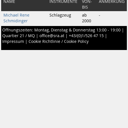
NAME
INSTRUMENTE
VON-
ANMERKUNG
BIS
Michael Rene
Schlagzeug
ab
-
Schmidinger
2000
Öffnungszeiten: Montag, Dienstag & Donnerstag 13:00 - 19:00 |
Quartier 21 / MQ
|
office@sra.at
|
+43/(0)1/526 47 15
|
Impressum
|
Cookie Richtlinie / Cookie Policy