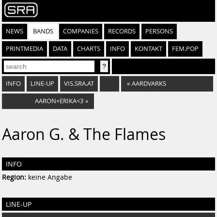
NEWS
BANDS
COMPANIES
RECORDS
PERSONS
PRINTMEDIA
DATA
CHARTS
INFO
KONTAKT
FEM.POP
INFO
LINE-UP
VIS.SRA.AT
«
AARDVARKS
AARON+ERIKA<3
»
Aaron G. & The Flames
INFO
Region:
keine Angabe
LINE-UP