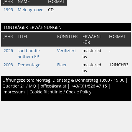
JAHR
NAME
FORMAT
1995
Melongroove
CD
TONTRÄGER-ERWÄHNUNGEN
JAHR
TITEL
KÜNSTLER
ERWÄHNT
FORMAT
FÜR
2026
sad baddie
Verifiziert
mastered
-
anthem EP
by
2008
Demontage
Flaer
mastered
12INCH33
by
Öffnungszeiten: Montag, Dienstag & Donnerstag 13:00 - 19:00 |
Quartier 21 / MQ
|
office@sra.at
|
+43/(0)1/526 47 15
|
Impressum
|
Cookie Richtlinie / Cookie Policy