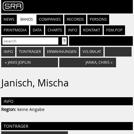
NEWS
BANDS
COMPANIES
RECORDS
PERSONS
PRINTMEDIA
DATA
CHARTS
INFO
KONTAKT
FEM.POP
INFO
TONTRÄGER
ERWÄHNUNGEN
VIS.SRA.AT
«
JANIS JOPLIN
JANKA, CHRIS
»
Janisch, Mischa
INFO
Region:
keine Angabe
TONTRÄGER