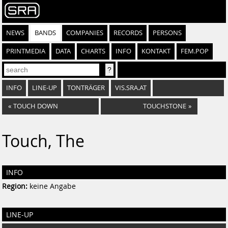
NEWS
BANDS
COMPANIES
RECORDS
PERSONS
PRINTMEDIA
DATA
CHARTS
INFO
KONTAKT
FEM.POP
INFO
LINE-UP
TONTRÄGER
VIS.SRA.AT
«
TOUCH DOWN
TOUCHSTONE
»
Touch, The
INFO
Region:
keine Angabe
LINE-UP