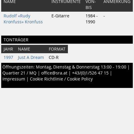
NAME
INSTRUMENTE
VON-
ANMERKUNG
BIS
Rudolf «Rudy
E-Gitarre
1984 -
-
Kronfuss» Kronfuss
1990
TONTRÄGER
JAHR
NAME
FORMAT
1997
Just A Dream
CD-R
Öffnungszeiten: Montag, Dienstag & Donnerstag 13:00 - 19:00 |
Quartier 21 / MQ
|
office@sra.at
|
+43/(0)1/526 47 15
|
Impressum
|
Cookie Richtlinie / Cookie Policy