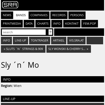
NEWS
BANDS
COMPANIES
RECORDS
PERSONS
PRINTMEDIA
DATA
CHARTS
INFO
KONTAKT
FEM.POP
INFO
LINE-UP
TONTRÄGER
ARTIKEL
VIS.SRA.AT
«
SLUTS ´N´ STRINGS & 909
SLY WONSKI & CHERRY SUNKIST
»
Sly ´n´ Mo
INFO
Region:
Wien
LINE-UP