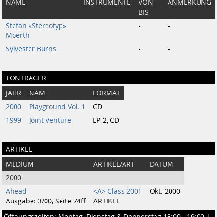
NAME
INSTRUMENTE
VON-
ANMERKUNG
BIS
Stefan «Stereotyp»
-
-
Moerth
Sylvester Burns
-
-
TONTRÄGER
JAHR
NAME
FORMAT
2000
Playground Vol. 1
CD
1999
Joint Venture
LP-2, CD
ARTIKEL
MEDIUM
ARTIKEL/ART
DATUM
2000
Ahead
<A> Class 2001
Okt. 2000
Ausgabe: 3/00, Seite 74ff
ARTIKEL
Öffnungszeiten: Montag, Dienstag & Donnerstag 13:00 - 19:00 |