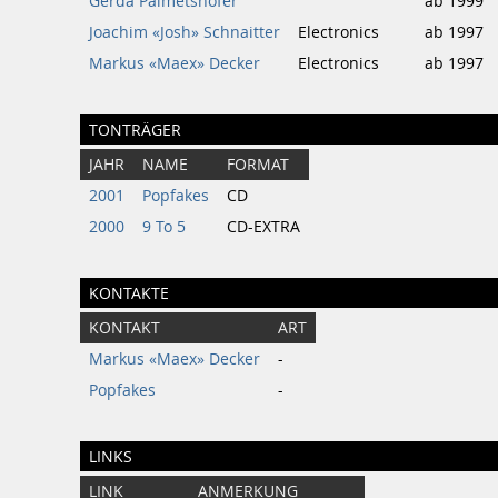
Gerda Palmetshofer
ab 1999
Joachim «Josh» Schnaitter
Electronics
ab 1997
Markus «Maex» Decker
Electronics
ab 1997
TONTRÄGER
JAHR
NAME
FORMAT
2001
Popfakes
CD
2000
9 To 5
CD-EXTRA
KONTAKTE
KONTAKT
ART
Markus «Maex» Decker
-
Popfakes
-
LINKS
LINK
ANMERKUNG