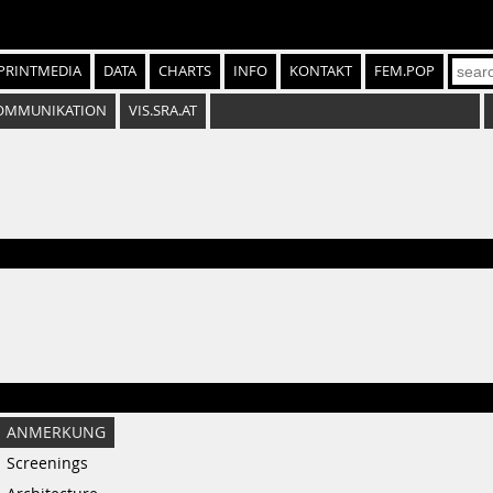
PRINTMEDIA
DATA
CHARTS
INFO
KONTAKT
FEM.POP
OMMUNIKATION
VIS.SRA.AT
ANMERKUNG
Screenings