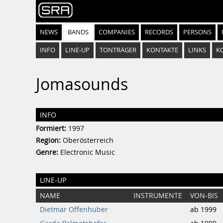
NEWS
BANDS
COMPANIES
RECORDS
PERSONS
INFO
LINE-UP
TONTRÄGER
KONTAKTE
LINKS
K
Jomasounds
INFO
Formiert:
1997
Region:
Oberösterreich
Genre:
Electronic Music
LINE-UP
NAME
INSTRUMENTE
VON-BIS
Dietmar Offenhuber
ab 1999