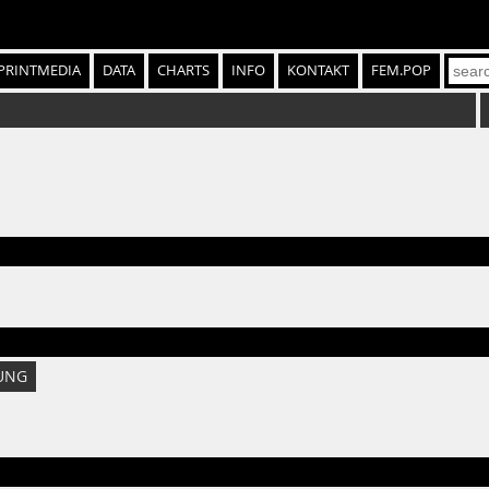
PRINTMEDIA
DATA
CHARTS
INFO
KONTAKT
FEM.POP
UNG