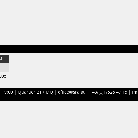
M
005
- 19:00 |
Quartier 21 / MQ
|
office@sra.at
|
+43/(0)1/526 47 15
|
Im