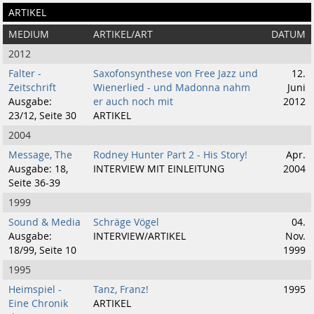
ARTIKEL
MEDIUM
ARTIKEL/ART
DATUM
2012
Falter -
Saxofonsynthese von Free Jazz und
12.
Zeitschrift
Wienerlied - und Madonna nahm
Juni
Ausgabe:
er auch noch mit
2012
23/12, Seite 30
ARTIKEL
2004
Message, The
Rodney Hunter Part 2 - His Story!
Apr.
Ausgabe: 18,
INTERVIEW MIT EINLEITUNG
2004
Seite 36-39
1999
Sound & Media
Schräge Vögel
04.
Ausgabe:
INTERVIEW/ARTIKEL
Nov.
18/99, Seite 10
1999
1995
Heimspiel -
Tanz, Franz!
1995
Eine Chronik
ARTIKEL