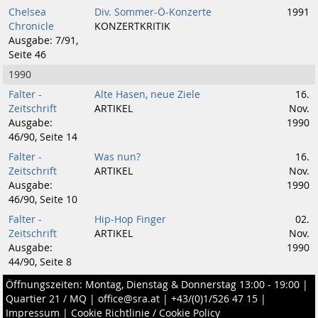
Chelsea
Div. Sommer-Ö-Konzerte
1991
Chronicle
KONZERTKRITIK
Ausgabe: 7/91,
Seite 46
1990
Falter -
Alte Hasen, neue Ziele
16.
Zeitschrift
ARTIKEL
Nov.
Ausgabe:
1990
46/90, Seite 14
Falter -
Was nun?
16.
Zeitschrift
ARTIKEL
Nov.
Ausgabe:
1990
46/90, Seite 10
Falter -
Hip-Hop Finger
02.
Zeitschrift
ARTIKEL
Nov.
Ausgabe:
1990
44/90, Seite 8
Öffnungszeiten: Montag, Dienstag & Donnerstag 13:00 - 19:00 |
Quartier 21 / MQ
|
office@sra.at
|
+43/(0)1/526 47 15
|
Impressum
|
Cookie Richtlinie / Cookie Policy