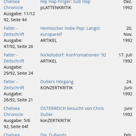
Chelsea
Hip Hop Finger: Sub Hop
Dez.
Chronicle
pLATTENKRITIK
1992
Ausgabe: 11/12
92, Seite 44
Falter -
Heimischer Indie-Pop: Längst
20.
Zeitschrift
europareif
Nov.
Ausgabe:
ARTIKEL
1992
47/92, Seite 26
Falter -
Nickolsdorf: Konfrontationen '92
17. Juli
Zeitschrift
ARTIKEL
1992
Ausgabe:
29/92, Seite 24
Falter -
Dullers Hörgang
24.
Zeitschrift
KONZERTKRITIK
Juni
Ausgabe:
1992
26/92, Seite 21
Chelsea
ÖSTERREICH besucht von Chris
Juni
Chronicle
Duller
1992
Ausgabe: 5/6
konZERTKRITIK
92, Seite 64f
Chelsea
Div. Ö-Bands
Feb.