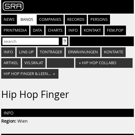
NEWS
BANDS
COMPANIES
RECORDS
PERSONS
PRINTMEDIA
DATA
CHARTS
INFO
KONTAKT
FEM.POP
INFO
LINE-UP
TONTRÄGER
ERWÄHNUNGEN
KONTAKTE
ARTIKEL
VIS.SRA.AT
«
HIP HOP COLLABO
HIP HOP FINGER & LEENA CONQUEST
»
Hip Hop Finger
INFO
Region:
Wien