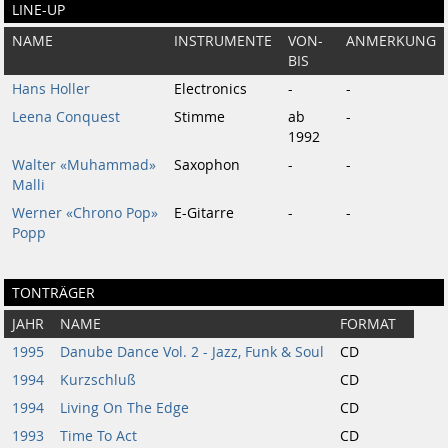
LINE-UP
NAME
INSTRUMENTE
VON-
ANMERKUNG
BIS
Hans Holler
Electronics
-
-
Leena Conquest
Stimme
ab
-
1992
Walter «Muhammad»
Saxophon
-
-
Malli
Werner «Chrono Pop»
E-Gitarre
-
-
Popp
TONTRÄGER
JAHR
NAME
FORMAT
1995
Danube Dance Vol. 2 - Jazz, Funk & Soul
CD
1994
Kurzschluß
CD
1994
Living On The Edge
CD
1993
Time To Act
CD