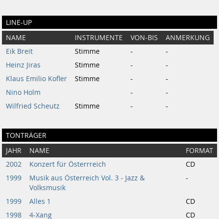
LINE-UP
NAME
INSTRUMENTE
VON-BIS
ANMERKUNG
Eik Breit
Stimme
-
-
Heinz Jiras
Stimme
-
-
Klaus Emilio Kofler
Stimme
-
-
Nino Holm
-
-
Wilfried Scheutz
Stimme
-
-
TONTRÄGER
JAHR
NAME
FORMAT
2002
Konzert für Österrreich
CD
1999
Musik aus Österreich Vol. 3 - Jazz &
-
Volksmusik
1999
Alles 1
CD
1998
4-Xang
CD