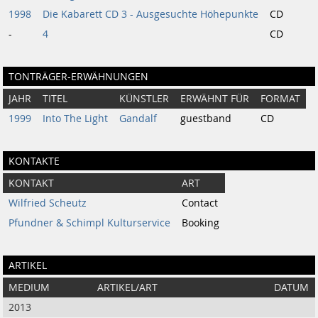
1998
Die Kabarett CD 3 - Ausgesuchte Höhepunkte
CD
-
4
CD
TONTRÄGER-ERWÄHNUNGEN
JAHR
TITEL
KÜNSTLER
ERWÄHNT FÜR
FORMAT
1999
Into The Light
Gandalf
guestband
CD
KONTAKTE
KONTAKT
ART
Wilfried Scheutz
Contact
Pfundner & Schimpl Kulturservice
Booking
ARTIKEL
MEDIUM
ARTIKEL/ART
DATUM
2013