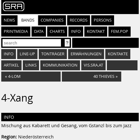
NEWS
BANDS
COMPANIES
RECORDS
PERSONS
PRINTMEDIA
DATA
CHARTS
INFO
KONTAKT
FEM.POP
INFO
LINE-UP
TONTRÄGER
ERWÄHNUNGEN
KONTAKTE
ARTIKEL
LINKS
KOMMUNIKATION
VIS.SRA.AT
«
4-LOM
40 THIEVES
»
4-Xang
INFO
Mischung aus Kabarett und Gesang, vom Gstanzl bis zum Jazz
Region:
Niederösterreich