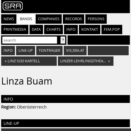
NEWS
BANDS
COMPANIES
RECORDS
PERSONS
PRINTMEDIA
DATA
CHARTS
INFO
KONTAKT
FEM.POP
INFO
LINE-UP
TONTRÄGER
VIS.SRA.AT
«
LINZ SÜD KARTELL
LINZER LEHRLINGSTHEATER
»
Linza Buam
INFO
Region:
Oberösterreich
LINE-UP