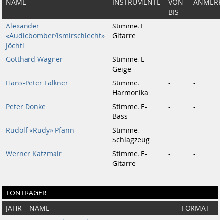
NAME
INSTRUMENTE
VON-
ANMER
BIS
Alexander
Stimme, E-
-
-
«Audiobomber/ismirschlecht»
Gitarre
Jöchtl
Gotthard Wagner
Stimme, E-
-
-
Geige
Hans-Peter Falkner
Stimme,
-
-
Harmonika
Peter Donke
Stimme, E-
-
-
Bass
Rudolf «Rudy» Pfann
Stimme,
-
-
Schlagzeug
Werner Katzmair
Stimme, E-
-
-
Gitarre
TONTRÄGER
JAHR
NAME
FORMAT