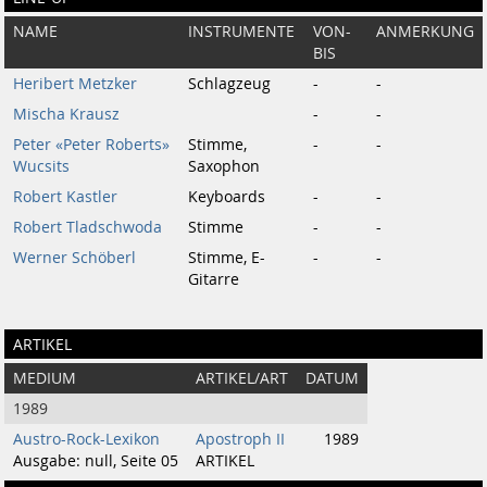
NAME
INSTRUMENTE
VON-
ANMERKUNG
BIS
Heribert Metzker
Schlagzeug
-
-
Mischa Krausz
-
-
Peter «Peter Roberts»
Stimme,
-
-
Wucsits
Saxophon
Robert Kastler
Keyboards
-
-
Robert Tladschwoda
Stimme
-
-
Werner Schöberl
Stimme, E-
-
-
Gitarre
ARTIKEL
MEDIUM
ARTIKEL/ART
DATUM
1989
Austro-Rock-Lexikon
Apostroph II
1989
Ausgabe: null, Seite 05
ARTIKEL