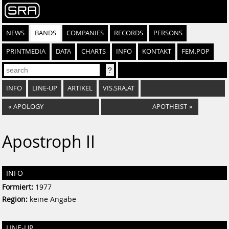
NEWS
BANDS
COMPANIES
RECORDS
PERSONS
PRINTMEDIA
DATA
CHARTS
INFO
KONTAKT
FEM.POP
INFO
LINE-UP
ARTIKEL
VIS.SRA.AT
«
APOLOGY
APOTHEIST
»
Apostroph II
INFO
Formiert:
1977
Region:
keine Angabe
LINE-UP