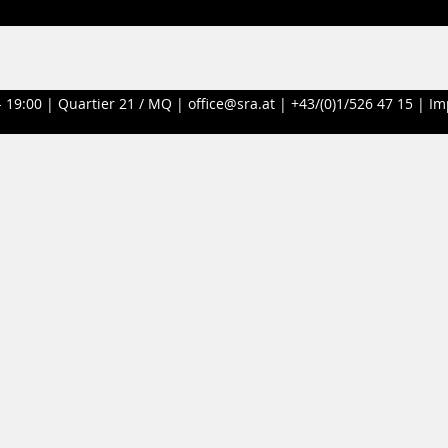
- 19:00 |
Quartier 21 / MQ
|
office@sra.at
|
+43/(0)1/526 47 15
|
Im