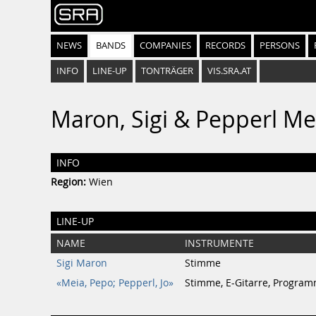
NEWS
BANDS
COMPANIES
RECORDS
PERSONS
INFO
LINE-UP
TONTRÄGER
VIS.SRA.AT
Maron, Sigi & Pepperl Me
INFO
Region:
Wien
LINE-UP
NAME
INSTRUMENTE
Sigi Maron
Stimme
«Meia, Pepo; Pepperl, Jo»
Stimme, E-Gitarre, Progra