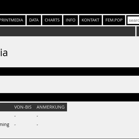
PRINTMEDIA
DATA
CHARTS
INFO
KONTAKT
FEM.POP
ia
VON-BIS
ANMERKUNG
-
-
mming
-
-