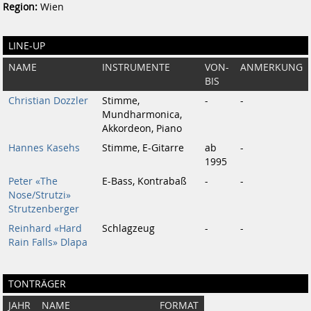
Region:
Wien
LINE-UP
NAME
INSTRUMENTE
VON-
ANMERKUNG
BIS
Christian Dozzler
Stimme,
-
-
Mundharmonica,
Akkordeon, Piano
Hannes Kasehs
Stimme, E-Gitarre
ab
-
1995
Peter «The
E-Bass, Kontrabaß
-
-
Nose/Strutzi»
Strutzenberger
Reinhard «Hard
Schlagzeug
-
-
Rain Falls» Dlapa
TONTRÄGER
JAHR
NAME
FORMAT