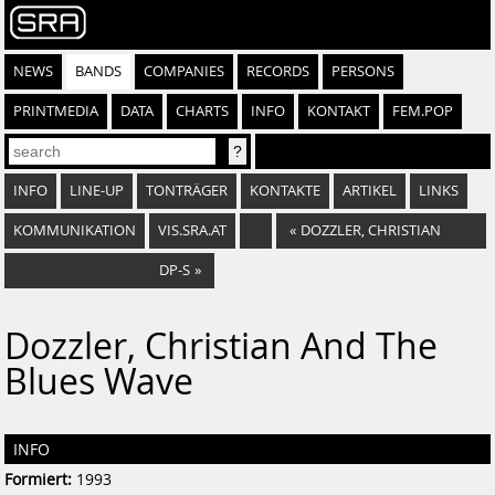
NEWS
BANDS
COMPANIES
RECORDS
PERSONS
PRINTMEDIA
DATA
CHARTS
INFO
KONTAKT
FEM.POP
INFO
LINE-UP
TONTRÄGER
KONTAKTE
ARTIKEL
LINKS
KOMMUNIKATION
VIS.SRA.AT
«
DOZZLER, CHRISTIAN
DP-S
»
Dozzler, Christian And The
Blues Wave
INFO
Formiert:
1993