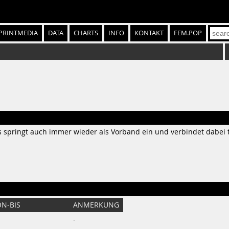
PRINTMEDIA
DATA
CHARTS
INFO
KONTAKT
FEM.POP
hs springt auch immer wieder als Vorband ein und verbindet dabei 
N-BIS
ANMERKUNG
-