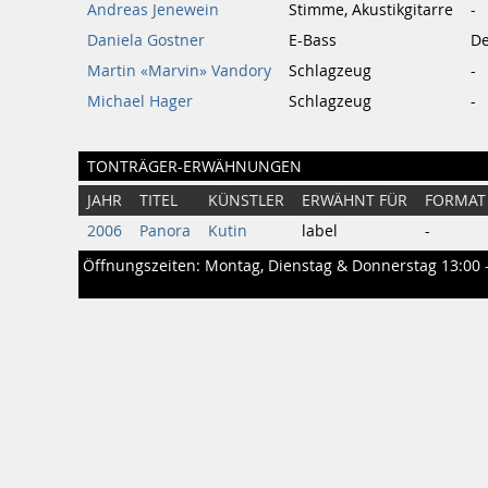
Andreas Jenewein
Stimme, Akustikgitarre
-
Daniela Gostner
E-Bass
De
Martin «Marvin» Vandory
Schlagzeug
-
Michael Hager
Schlagzeug
-
TONTRÄGER-ERWÄHNUNGEN
JAHR
TITEL
KÜNSTLER
ERWÄHNT FÜR
FORMAT
2006
Panora
Kutin
label
-
Öffnungszeiten: Montag, Dienstag & Donnerstag 13:00 