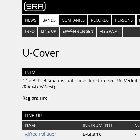
NEWS
BANDS
COMPANIES
RECORDS
PERSONS
INFO
LINE-UP
ERWÄHNUNGEN
VIS.SRA.AT
U-Cover
INFO
"Die Betriebsmannschaft eines Innsbrucker P.A.-Verlei
(Rock-Lex-West)
Region:
Tirol
LINE-UP
NAME
INSTRUMENTE
VO
Alfred Pöllauer
E-Gitarre
-