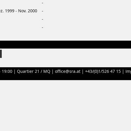
-
z. 1999 - Nov. 2000
-
-
-
- 19:00 |
Quartier 21 / MQ
|
office@sra.at
|
+43/(0)1/526 47 15
|
Im