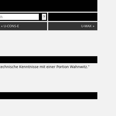
«
U-CONS-E
U-MAX
»
technische Kenntnisse mit einer Portion Wahnwitz."